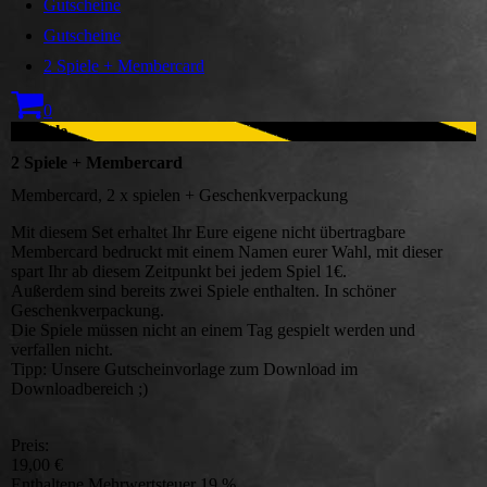
Gutscheine
Gutscheine
2 Spiele + Membercard
0
2 Spiele
2 Spiele + Membercard
Membercard, 2 x spielen + Geschenkverpackung
Mit diesem Set erhaltet Ihr Eure eigene nicht übertragbare
Membercard bedruckt mit einem Namen eurer Wahl, mit dieser
spart Ihr ab diesem Zeitpunkt bei jedem Spiel 1€.
Außerdem sind bereits zwei Spiele enthalten. In schöner
Geschenkverpackung.
Die Spiele müssen nicht an einem Tag gespielt werden und
verfallen nicht.
Tipp: Unsere Gutscheinvorlage zum Download im
Downloadbereich ;)
Preis:
19,00 €
Enthaltene Mehrwertsteuer 19 %