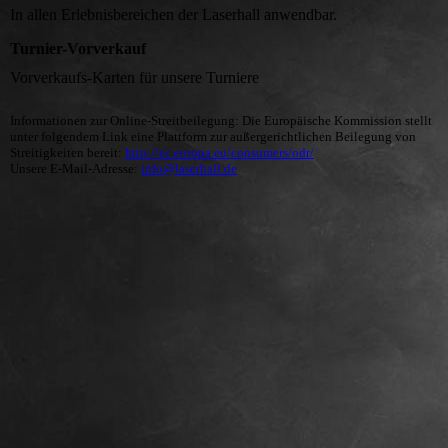
In allen Erlebnisbereichen der Laserhall anwendbar.
Turnier-Vorverkauf
Vorverkaufs-Karten für unsere Turniere
Informationen zur Online-Streitbeilegung: Die Europäische Kommission stellt
unter folgendem Link eine Plattform zur außergerichtlichen Beilegung von
Streitigkeiten bereit:
http://ec.europa.eu/consumers/odr/
Unsere E-Mail-Adresse:
info@laserhall.de