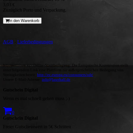
3,03 €
Zuzüglich Porto und Verpackung.
In den Warenkorb
AGB
-
Lieferbedingungen
Informationen zur Online-Streitbeilegung: Die Europäische Kommission stellt
unter folgendem Link eine Plattform zur außergerichtlichen Beilegung von
Streitigkeiten bereit:
http://ec.europa.eu/consumers/odr/
Unsere E-Mail-Adresse:
info@laserhall.de
Gutschein Digital
Wenn es mal schnell gehen muss ;-)
0
Gutschein Digital
Freier Gutscheinwert in 5€ Schritten