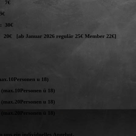
 7€
9€
30€
0€ [ab Januar 2026 regulär 25€ Member 22€]
ax.10Personen u 18)
rsonen ü 18)
rsonen u 18)
rsonen ü 18)
 uns ein individuelles Angebot.