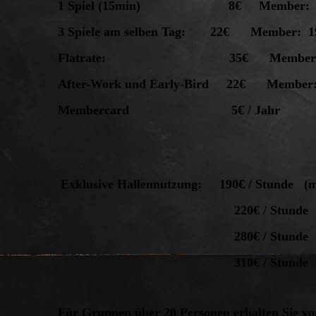
1 Spiel (15min) 8€ Member:
3 Spiele am selben Tag: 22€ Member: 1
Flatrate: 35€ Member: 
After-Work und Early-Bird 22€ Member: 2
Membercard 5€ / Jahr
Exklusive Hallennutzung: 190€ / Stunde (m
220€ / Stunde (max.10Pe
280€ / Stunde (max.20Pe
310€ / Stunde (max.20Pe
Für Gruppen über 20 Personen erhalten Sie von